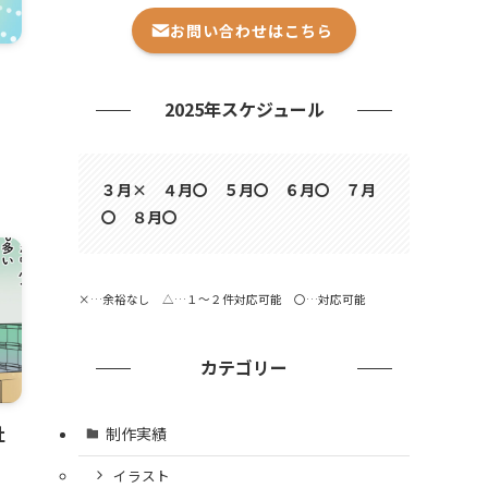
お問い合わせはこちら
2025年スケジュール
３月× ４月〇 ５月〇 ６月〇 ７月
〇 ８月〇
×…余裕なし △…１～２件対応可能 〇…対応可能
カテゴリー
社
制作実績
イラスト