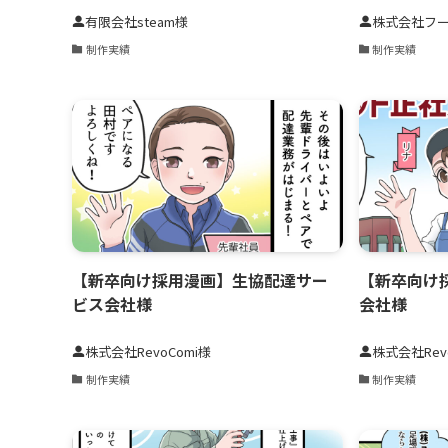
有限会社steam様
株式会社フ
制作実績
制作実績
【新卒向け採用漫画】生協配達サー
【新卒向け
ビス会社様
会社様
株式会社RevoComi様
株式会社Rev
制作実績
制作実績