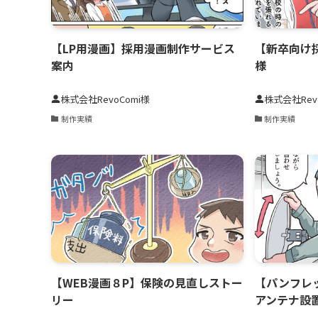
【LP用漫画】採用漫画制作サービス
【新卒向け
案内
様
株式会社RevoComi様
株式会社Rev
制作実績
制作実績
【WEB漫画８P】保険の見直しストー
【パンフレ
リー
アンテナ設